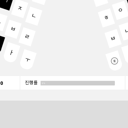
ㄱ
ㅈ
ㅇ
ㄴ
ㅎ
ㅅ
ㅂ
ㄹ
ㅂ
ㅏ
ㅜ
진행률
당
0
0%