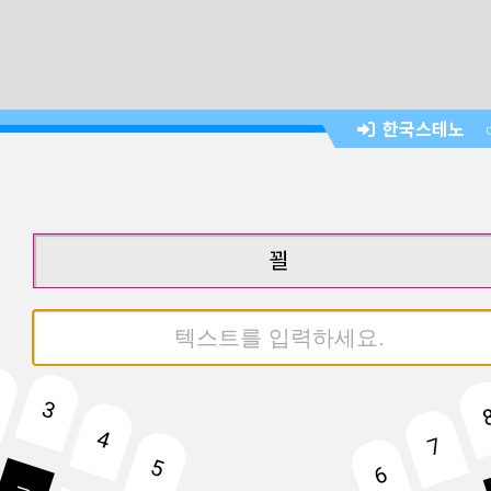
한국스테노
꾈
3
4
7
5
6