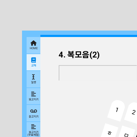
HOME
4. 복모음(2)
교재
일반
보고치기
1
2
듣고치기
ㅎ
보고치기
ㅁ
(무료체험)