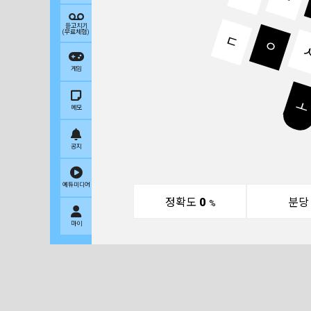
듣고치기
(무료체험)
ㄷ
ㅇ
게임
ㅗ
메모
공지
에듀미디어
정확도
0
분
%
마이