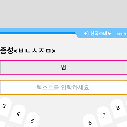
한국스테노
이용권
음·종성<ㅂㄴㅅㅈㅁ>
범
3
8
4
7
5
6