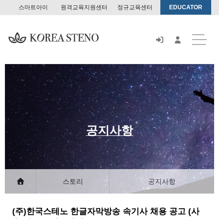
스마트아이
원격교육지원센터
정규교육센터
EDUCATOR
스
토
어
공지사항
스토리
공지사항
(주)한국스테노 한글자막방송 속기사 채용 공고 (사