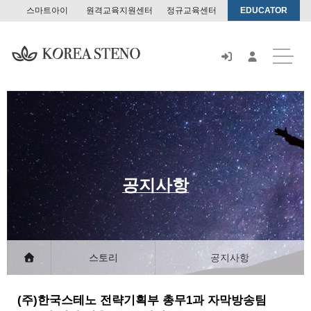
스마트아이
원격교육지원센터
정규교육센터
EDUCATOR
스
토
어
공지사항
스토리
공지사항
(주)한국스테노 전략기획부 총무1과 자막방송팀