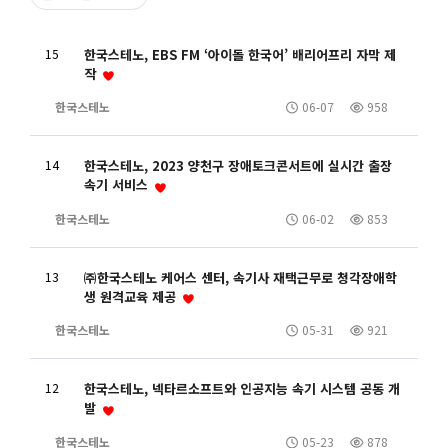
15
한국스테노, EBS FM ‘아이돌 한국어’ 배리어프리 자막 제
작
한국스테노
06-07
958
14
한국스테노, 2023 양천구 장애토크콘서트에 실시간 출장
속기 서비스
한국스테노
06-02
853
13
㈜한국스테노 케어스 센터, 속기사 재택근무로 청각장애학
생 원격교육 제공
한국스테노
05-31
921
12
한국스테노, 넥타르소프트와 인공지능 속기 시스템 공동 개
발
한국스테노
05-23
878