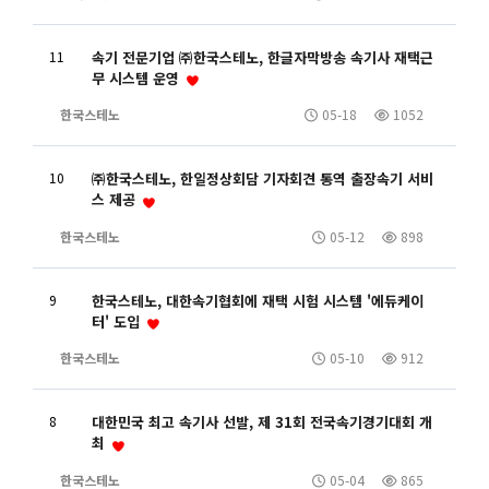
11
속기 전문기업 ㈜한국스테노, 한글자막방송 속기사 재택근
무 시스템 운영
한국스테노
05-18
1052
10
㈜한국스테노, 한일정상회담 기자회견 통역 출장속기 서비
스 제공
한국스테노
05-12
898
9
한국스테노, 대한속기협회에 재택 시험 시스템 '에듀케이
터' 도입
한국스테노
05-10
912
8
대한민국 최고 속기사 선발, 제 31회 전국속기경기대회 개
최
한국스테노
05-04
865