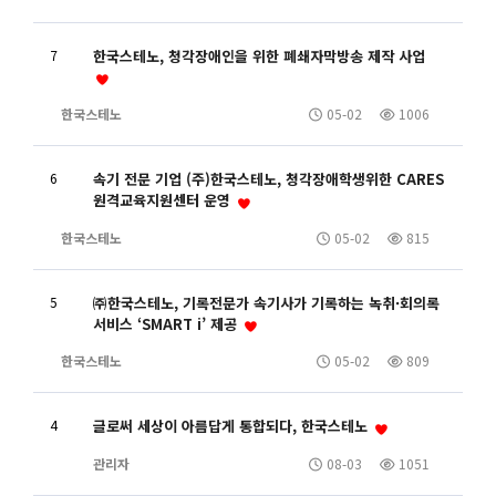
7
한국스테노, 청각장애인을 위한 폐쇄자막방송 제작 사업
한국스테노
05-02
1006
6
속기 전문 기업 (주)한국스테노, 청각장애학생위한 CARES
원격교육지원센터 운영
한국스테노
05-02
815
5
㈜한국스테노, 기록전문가 속기사가 기록하는 녹취·회의록
서비스 ‘SMART i’ 제공
한국스테노
05-02
809
4
글로써 세상이 아름답게 통합되다, 한국스테노
관리자
08-03
1051