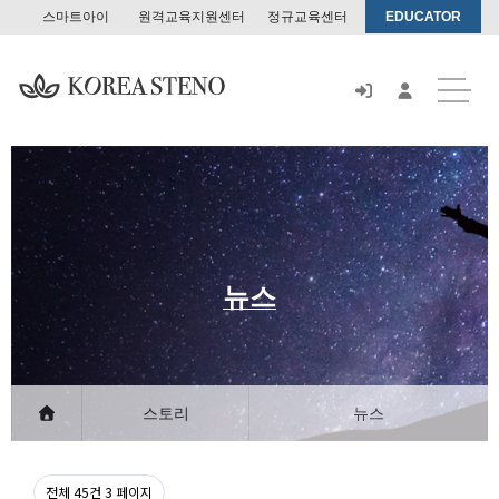
스마트아이
원격교육지원센터
정규교육센터
EDUCATOR
스
토
어
뉴스
스토리
뉴스
전체 45건
3 페이지