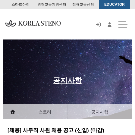
스마트아이
원격교육지원센터
정규교육센터
EDUCATOR
스
토
어
공지사항
스토리
공지사항
[채용] 사무직 사원 채용 공고 (신입) (마감)