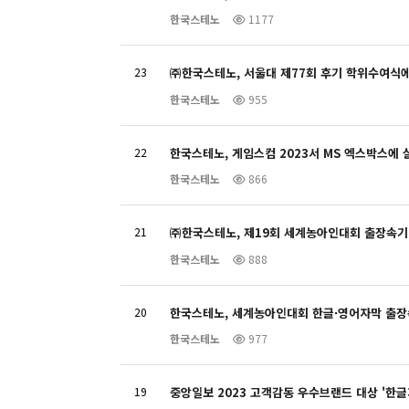
한국스테노
1177
23
㈜한국스테노, 서울대 제77회 후기 학위수여식에
한국스테노
955
22
한국스테노, 게임스컴 2023서 MS 엑스박스에
한국스테노
866
21
㈜한국스테노, 제19회 세계농아인대회 출장속기
한국스테노
888
20
한국스테노, 세계농아인대회 한글·영어자막 출
한국스테노
977
19
중앙일보 2023 고객감동 우수브랜드 대상 '한글