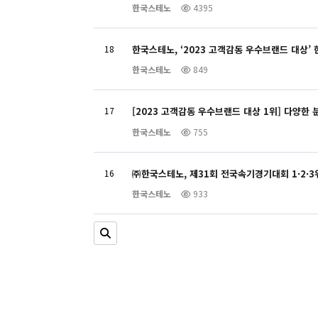
한국스테노
4395
18
한국스테노, ‘2023 고객감동 우수브랜드 대상’
한국스테노
849
17
[2023 고객감동 우수브랜드 대상 1위] 다양한
한국스테노
755
16
㈜한국스테노, 제31회 전국속기경기대회 1·2·
한국스테노
933
처음
맨끝